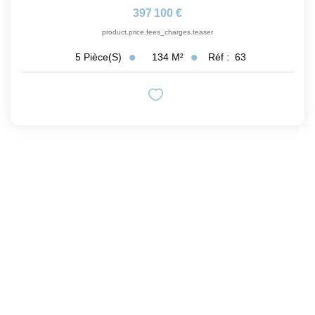
397 100 €
product.price.fees_charges.teaser
134
M²
Réf :
63
5
Pièce(s)