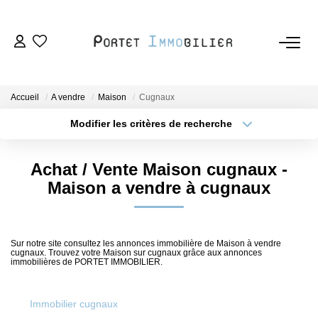
ACHETER
Accueil
A vendre
Maison
Cugnaux
LOUER
Modifier les critères de recherche
Type de transaction
Localisation
Acheter
Localisation
ESTIMER
Achat / Vente Maison cugnaux -
Type de bien
Sélectionnez...
Surface min
Maison a vendre à cugnaux
VENDRE
Plus de critères
Budget max
L'AGENCE
Sur notre site consultez les annonces immobilière de Maison à vendre
cugnaux. Trouvez votre Maison sur cugnaux grâce aux annonces
Créer une alerte
immobilières de PORTET IMMOBILIER.
Nous Rejoindre
Immobilier cugnaux