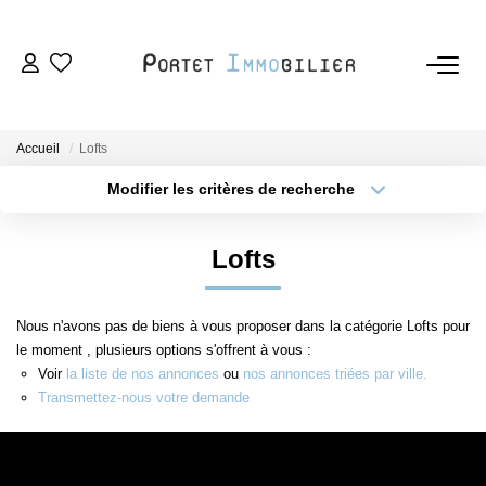
ACHETER
Accueil
Lofts
LOUER
Modifier les critères de recherche
Type de transaction
Localisation
Acheter
Localisation
ESTIMER
Lofts
Type de bien
Sélectionnez...
Surface min
VENDRE
Nous n'avons pas de biens à vous proposer dans la catégorie Lofts pour
Plus de critères
Budget max
le moment , plusieurs options s'offrent à vous :
L'AGENCE
Voir
la liste de nos annonces
ou
nos annonces triées par ville.
Créer une alerte
Transmettez-nous votre demande
Nous Rejoindre