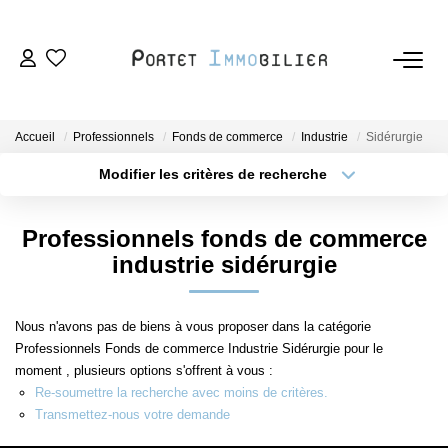
ACHETER
Accueil
Professionnels
Fonds de commerce
Industrie
Sidérurgie
LOUER
Modifier les critères de recherche
Type de transaction
Localisation
Acheter
Localisation
ESTIMER
Professionnels fonds de commerce
Type de bien
Sélectionnez...
Surface min
industrie sidérurgie
VENDRE
Plus de critères
Budget max
Nous n'avons pas de biens à vous proposer dans la catégorie
L'AGENCE
Professionnels Fonds de commerce Industrie Sidérurgie pour le
Créer une alerte
moment , plusieurs options s'offrent à vous :
Nous Rejoindre
Re-soumettre la recherche avec moins de critères.
Transmettez-nous votre demande