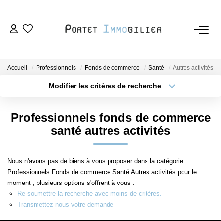
ACHETER
Accueil
Professionnels
Fonds de commerce
Santé
Autres activités
LOUER
Modifier les critères de recherche
Type de transaction
Localisation
Acheter
Localisation
ESTIMER
Professionnels fonds de commerce
Type de bien
Sélectionnez...
Surface min
santé autres activités
VENDRE
Plus de critères
Budget max
Nous n'avons pas de biens à vous proposer dans la catégorie
L'AGENCE
Professionnels Fonds de commerce Santé Autres activités pour le
Créer une alerte
moment , plusieurs options s'offrent à vous :
Nous Rejoindre
Re-soumettre la recherche avec moins de critères.
Transmettez-nous votre demande