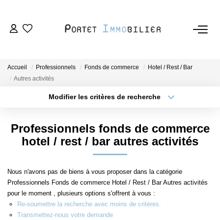
ACHETER
Accueil
Professionnels
Fonds de commerce
Hotel / Rest / Bar
LOUER
Autres activités
Modifier les critères de recherche
Type de transaction
Localisation
ESTIMER
Acheter
Localisation
Professionnels fonds de commerce
Type de bien
VENDRE
Sélectionnez...
Surface min
hotel / rest / bar autres activités
Plus de critères
Budget max
L'AGENCE
Nous n'avons pas de biens à vous proposer dans la catégorie
Professionnels Fonds de commerce Hotel / Rest / Bar Autres activités
Créer une alerte
Nous Rejoindre
pour le moment , plusieurs options s'offrent à vous :
Re-soumettre la recherche avec moins de critères.
Transmettez-nous votre demande