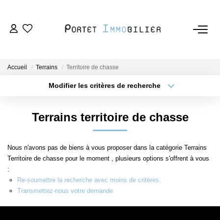
ACHETER
Accueil
Terrains
Territoire de chasse
LOUER
Modifier les critères de recherche
Type de transaction
Localisation
Acheter
Localisation
ESTIMER
Terrains territoire de chasse
Type de bien
Sélectionnez...
Surface min
VENDRE
Nous n'avons pas de biens à vous proposer dans la catégorie Terrains
Plus de critères
Budget max
Territoire de chasse pour le moment , plusieurs options s'offrent à vous
L'AGENCE
:
Créer une alerte
Re-soumettre la recherche avec moins de critères.
Nous Rejoindre
Transmettez-nous votre demande