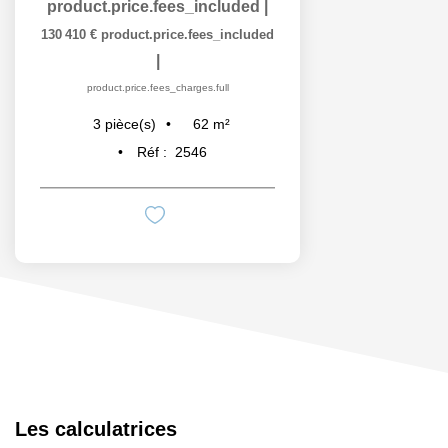
product.price.fees_included
|
130 410 €
product.price.fees_included
|
product.price.fees_charges.full
62
m²
3
pièce(s)
Réf :
2546
Les calculatrices