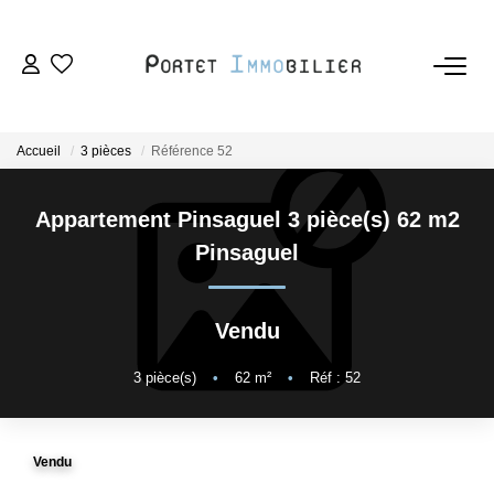
ACHETER
Accueil
3 pièces
Référence 52
LOUER
Appartement Pinsaguel 3 pièce(s) 62 m2
ESTIMER
Pinsaguel
VENDRE
Vendu
L'AGENCE
3
pièce(s)
•
62
m²
•
Réf : 52
Nous Rejoindre
Vendu