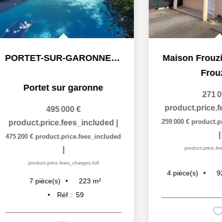
Maison Frouzins 4 pièce(s)
Frouzins
Portet
271 000 €
product.price.fees_included
|
2
259 000 €
product.price.fees_included
product.pr
|
266 986 €
prod
product.price.fees_charges.full
product.pr
92
m²
Réf :
62
4
pièce(s)
6
pièce(s)