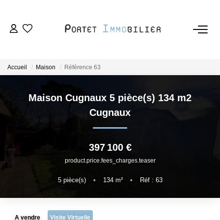
ACHETER
Accueil
Maison
Référence 63
LOUER
Maison Cugnaux 5 pièce(s) 134 m2
ESTIMER
Cugnaux
VENDRE
397 100 €
product.price.fees_charges.teaser
L'AGENCE
5
pièce(s)
•
134
m²
•
Réf : 63
Nous Rejoindre
A vendre
Visite Virtuelle