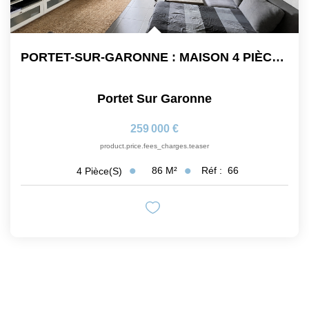
PORTET-SUR-GARONNE : MAISON 4 PIÈCES DE 85 M2 En R+1 AVEC...
Portet Sur Garonne
259 000 €
product.price.fees_charges.teaser
86
M²
Réf :
66
4
Pièce(s)