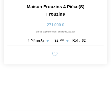
Maison Frouzins 4 Pièce(s)
Frouzins
271 000 €
product.price.fees_charges.teaser
92
M²
Réf :
62
4
Pièce(s)