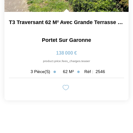
T3 Traversant 62 M² Avec Grande Terrasse Et 2 Parkings
Portet Sur Garonne
138 000 €
product.price.fees_charges.teaser
62
M²
Réf :
2546
3
Pièce(s)