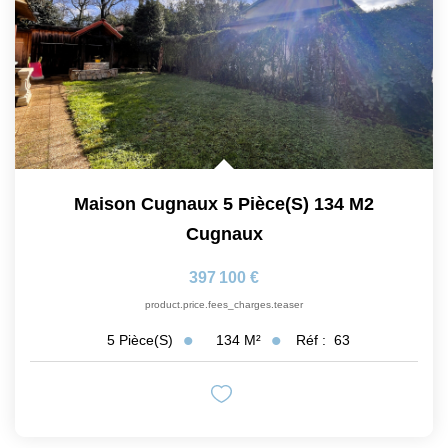
Maison Cugnaux 5 Pièce(s) 134 M2
Cugnaux
397 100 €
product.price.fees_charges.teaser
134
M²
Réf :
63
5
Pièce(s)