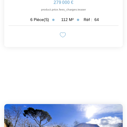
279 000 €
product.price.fees_charges.teaser
112
M²
Réf :
64
6
Pièce(s)