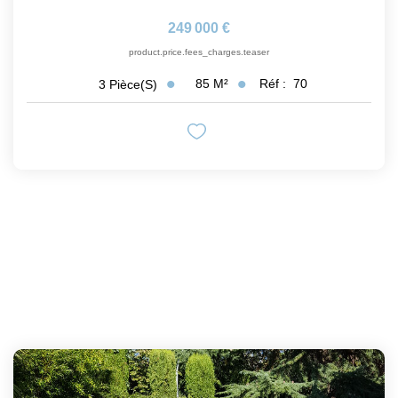
249 000 €
product.price.fees_charges.teaser
85
M²
Réf :
70
3
Pièce(s)