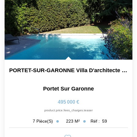
PORTET-SUR-GARONNE Villa D'architecte De 223 M² Avec...
Portet Sur Garonne
495 000 €
product.price.fees_charges.teaser
223
M²
Réf :
59
7
Pièce(s)