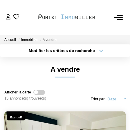
ACHETER
Accueil
Immobilier
A vendre
LOUER
Modifier les critères de recherche
Type de transaction
Localisation
Acheter
Localisation
ESTIMER
A vendre
Type de bien
Sélectionnez...
Surface min
VENDRE
Plus de critères
Budget max
Afficher la carte
L'AGENCE
13 annonce(s) trouvée(s)
Trier par
Créer une alerte
Nous Rejoindre
Exclusif