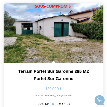
Terrain Portet Sur Garonne 385 M2
Portet Sur Garonne
139 000 €
product.price.fees_charges.teaser
Réf :
27
385
M²