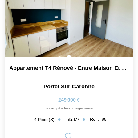
CONTACT
Appartement T4 Rénové - Entre Maison Et Appartement -...
Portet Sur Garonne
249 000 €
product.price.fees_charges.teaser
92
M²
Réf :
85
4
Pièce(s)